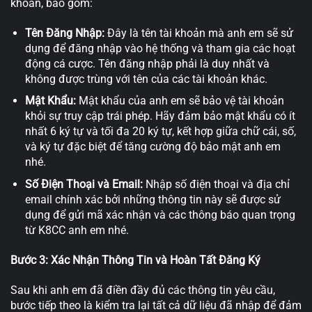
khoản, bao gồm:
Tên Đăng Nhập:
Đây là tên tài khoản mà anh em sẽ sử
dụng để đăng nhập vào hệ thống và tham gia các hoạt
động cá cược. Tên đăng nhập phải là duy nhất và
không được trùng với tên của các tài khoản khác.
Mật Khẩu:
Mật khẩu của anh em sẽ bảo vệ tài khoản
khỏi sự truy cập trái phép. Hãy đảm bảo mật khẩu có ít
nhất 6 ký tự và tối đa 20 ký tự, kết hợp giữa chữ cái, số,
và ký tự đặc biệt để tăng cường độ bảo mật anh em
nhé.
Số Điện Thoại và Email:
Nhập số điện thoại và địa chỉ
email chính xác bởi những thông tin này sẽ được sử
dụng để gửi mã xác nhận và các thông báo quan trọng
từ K8CC anh em nhé.
Bước 3: Xác Nhận Thông Tin và Hoàn Tất Đăng Ký
Sau khi anh em đã điền đầy đủ các thông tin yêu cầu,
bước tiếp theo là kiểm tra lại tất cả dữ liệu đã nhập để đảm