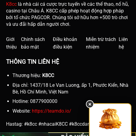
K8cc
là nhà cái cá cược trực tuyến về các thể thao, nổ hũ,
casino tại Châu Á. K8CC cấp phép hoạt động hợp pháp
bởi tổ chức PAGCOR. Chúng tôi sở hữu hơn +500 trò chơi
và ưu đãi hấp dẫn người chơi.
Giới
Chính sách
Điều khoản
Miễn trừ trách
Liên
thiệu
bảo mật
điều kiện
nhiệm
hệ
THÔNG TIN LIÊN HỆ
Thương hiệu:
K8CC
Địa chỉ: 1437/18 Le Van Luong, ấp 1, Phước Kiển, Nhà
Bè, Hồ Chí Minh, Việt Nam
Hotline: 0877900000
×
Website:
https://teamdo.io/
Hastag: #k8cc #nhacaiK8CC #k8ccdangnhap