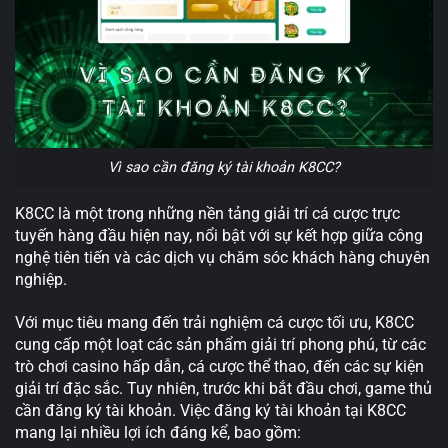
Vì sao cần đăng ký tài khoản K8CC?
K8CC là một trong những nền tảng giải trí cá cược trực
tuyến hàng đầu hiện nay, nổi bật với sự kết hợp giữa công
nghệ tiên tiến và các dịch vụ chăm sóc khách hàng chuyên
nghiệp.
Với mục tiêu mang đến trải nghiệm cá cược tối ưu, K8CC
cung cấp một loạt các sản phẩm giải trí phong phú, từ các
trò chơi casino hấp dẫn, cá cược thể thao, đến các sự kiện
giải trí đặc sắc. Tuy nhiên, trước khi bắt đầu chơi, game thủ
cần đăng ký tài khoản.
Việc đăng ký tài khoản tại K8CC
mang lại nhiều lợi ích đáng kể, bao gồm: