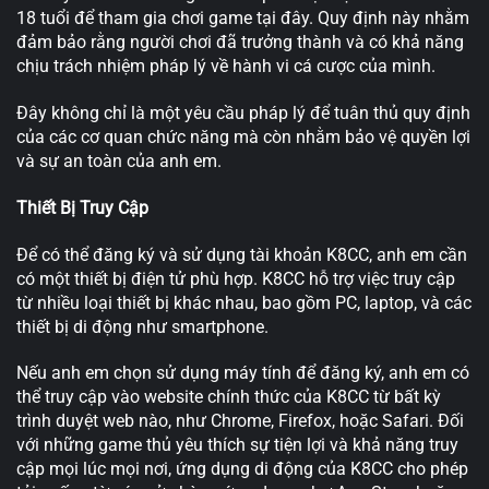
18 tuổi để tham gia chơi game tại đây. Quy định này nhằm
đảm bảo rằng người chơi đã trưởng thành và có khả năng
chịu trách nhiệm pháp lý về hành vi cá cược của mình.
Đây không chỉ là một yêu cầu pháp lý để tuân thủ quy định
của các cơ quan chức năng mà còn nhằm bảo vệ quyền lợi
và sự an toàn của anh em.
Thiết Bị Truy Cập
Để có thể đăng ký và sử dụng tài khoản K8CC, anh em cần
có một thiết bị điện tử phù hợp. K8CC hỗ trợ việc truy cập
từ nhiều loại thiết bị khác nhau, bao gồm PC, laptop, và các
thiết bị di động như smartphone.
Nếu anh em chọn sử dụng máy tính để đăng ký, anh em có
thể truy cập vào website chính thức của K8CC từ bất kỳ
trình duyệt web nào, như Chrome, Firefox, hoặc Safari. Đối
với những game thủ yêu thích sự tiện lợi và khả năng truy
cập mọi lúc mọi nơi, ứng dụng di động của K8CC cho phép