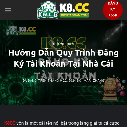
Chuyển
ĐĂNG
KÝ
đến
+66K
nội
dung
HƯỚNG DẪN
Hướng Dẫn Quy Trình Đăng
Ký Tài Khoản Tại Nhà Cái
ĐÃ ĐĂNG TRÊN
THÁNG 9 22, 2024
BỞI
MARI ZHANG
K8CC
vốn là một cái tên nổi bật trong làng giải trí cá cược