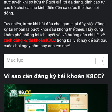
trực tuyến khi sở hữu thế giới giải trí đa dạng, đỉnh cao từ
các trò chơi casino kinh điển đến cá cược thể thao sôi
động.
Tuy nhiên, trước khi bắt đầu chơi game tại đây, việc đăng
ký tài khoản là bước khởi đầu không thể thiếu. Hãy cùng
khám phá những lợi ích tuyệt vời và hướng dẫn chi tiết về
cách đăng ký tài khoản K8CC
trong bài viết này để bắt đầu
cuộc chơi ngay hôm nay anh em nhé!
Mục lục
Vì sao cần đăng ký tài khoản K8CC?