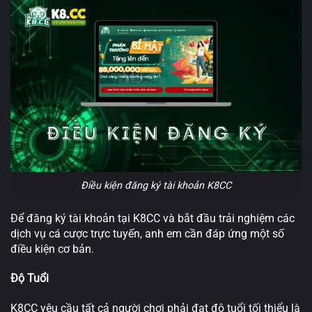
Điều kiện đăng ký tài khoản K8CC
Để đăng ký tài khoản tại K8CC và bắt đầu trải nghiệm các
dịch vụ cá cược trực tuyến, anh em cần đáp ứng một số
điều kiện cơ bản.
Độ Tuổi
K8CC yêu cầu tất cả người chơi phải đạt độ tuổi tối thiểu là