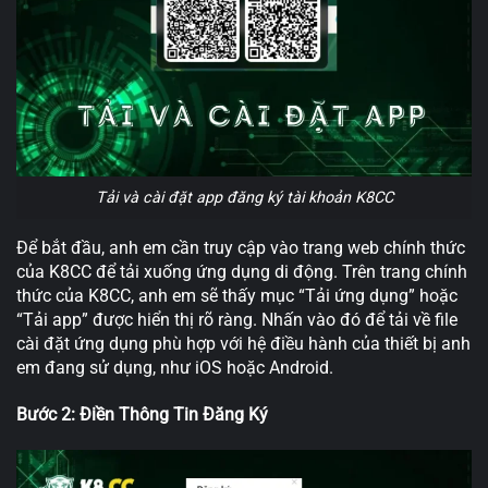
Tải và cài đặt app đăng ký tài khoản K8CC
Để bắt đầu, anh em cần truy cập vào trang web chính thức
của K8CC để tải xuống ứng dụng di động. Trên trang chính
thức của K8CC, anh em sẽ thấy mục “Tải ứng dụng” hoặc
“Tải app” được hiển thị rõ ràng. Nhấn vào đó để tải về file
cài đặt ứng dụng phù hợp với hệ điều hành của thiết bị anh
em đang sử dụng, như iOS hoặc Android.
Bước 2: Điền Thông Tin Đăng Ký