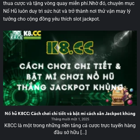
thua cược và tặng vòng quay miễn phí.Nhờ đó, chuyên mục
Nổ Hũ luôn duy trì sức hút và trở thành nơi thử vận may lý
tưởng cho cộng đồng yêu thích slot jackpot.
Nổ hũ K8CC: Cách chơi chi tiết và bật mí cách săn Jackpot khủng
Tháng mười một 1, 2025
K8CC là một trong những nền tảng cá cược trực tuyến hàng
đầu sở hữu [...]