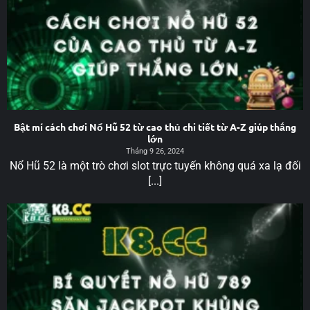
Bật mí cách chơi Nổ Hũ 52 từ cao thủ chi tiết từ A-Z giúp thắng
lớn
Tháng 9 26, 2024
Nổ Hũ 52 là một trò chơi slot trực tuyến không quá xa lạ đối
[...]