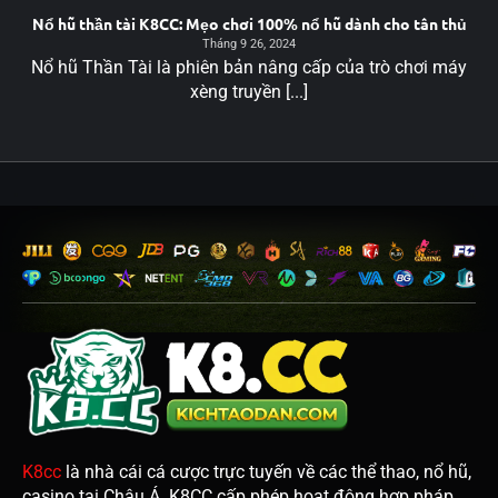
Nổ hũ thần tài K8CC: Mẹo chơi 100% nổ hũ dành cho tân thủ
Tháng 9 26, 2024
Nổ hũ Thần Tài là phiên bản nâng cấp của trò chơi máy
xèng truyền [...]
K8cc
là nhà cái cá cược trực tuyến về các thể thao, nổ hũ,
casino tại Châu Á. K8CC cấp phép hoạt động hợp pháp