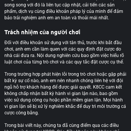
song song với đó là liên tục cập nhật, cải tiến các sản
phẩm, dịch vụ cùng điều khoản pháp lý của mình để đảm
bảo trải nghiệm anh em an toàn và thoải mái nhất.
Trách nhiệm của người chơi
Đối với điều khoản sử dụng với tân thủ, trước khi bắt đầu
chơi, anh em cần làm quen với các quy định đặt cược do
nhà cái đưa ra. Nội dung nghiên cứu bao gồm việc hiểu rõ
luật chơi của từng trò chơi và các quy tắc đặt cược cụ thể.
Trong trường hợp phát hiện lỗi trong trò chơi hoặc gặp phải
bất kỳ sự cố nào, anh em nên nhanh chóng liên hệ với đội
ngũ hỗ trợ khách hàng để được giải quyết. K8CC cam kết
không chấp nhận bất kỳ hành vi gian lận nào, bao gồm
việc sử dụng công cụ hoặc phần mềm gian lận. Mọi hành
vi gian lận sẽ bị xử lý nghiêm khắc để duy trì môi trường cá
cược công bằng.
Trong bài viết này, chúng ta đã cùng điểm qua các điều