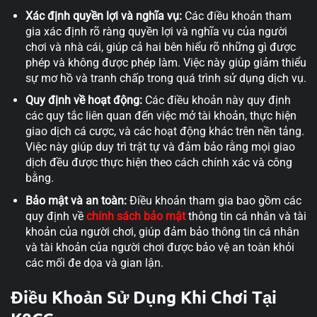
Xác định quyền lợi và nghĩa vụ:
Các điều khoản tham
gia xác định rõ ràng quyền lợi và nghĩa vụ của người
chơi và nhà cái, giúp cả hai bên hiểu rõ những gì được
phép và không được phép làm. Việc này giúp giảm thiểu
sự mơ hồ và tranh chấp trong quá trình sử dụng dịch vụ.
Quy định về hoạt động:
Các điều khoản này quy định
các quy tắc liên quan đến việc mở tài khoản, thực hiện
giao dịch cá cược, và các hoạt động khác trên nền tảng.
Việc này giúp duy trì trật tự và đảm bảo rằng mọi giao
dịch đều được thực hiện theo cách chính xác và công
bằng.
Bảo mật và an toàn:
Điều khoản tham gia bao gồm các
quy định về
chính sách bảo mật
thông tin cá nhân và tài
khoản của người chơi, giúp đảm bảo thông tin cá nhân
và tài khoản của người chơi được bảo vệ an toàn khỏi
các mối đe dọa và gian lận.
Điều Khoản Sử Dụng Khi Chơi Tại