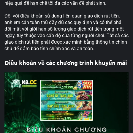
hiệu quả để hạn chế tối đa các vấn đề phát sinh.
Đối với điều khoản sử dụng liên quan giao dịch rút tiền,
anh em cần tuân thủ đầy đủ các quy định và có thể phải
đối mặt với giới hạn số lượng giao dịch rút tiền trong một
ngày, tùy thuộc vào cấp độ của từng người chơi. Tất cả các
giao dịch rút tiền phải được xác minh bằng thông tin chính
chủ để đảm bảo tính chính xác và an toàn.
Điều khoản về các chương trình khuyến mãi