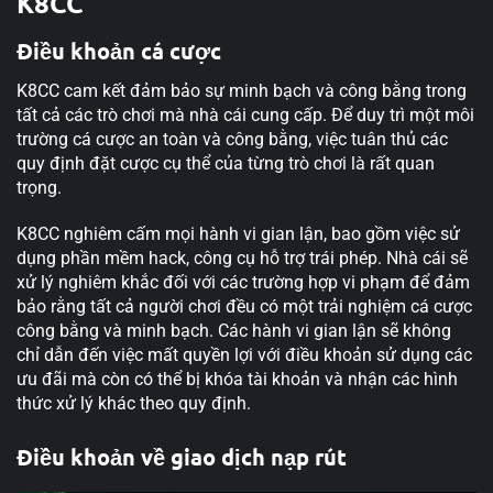
K8CC
Điều khoản cá cược
K8CC cam kết đảm bảo sự minh bạch và công bằng trong
tất cả các trò chơi mà nhà cái cung cấp. Để duy trì một môi
trường cá cược an toàn và công bằng, việc tuân thủ các
quy định đặt cược cụ thể của từng trò chơi là rất quan
trọng.
K8CC nghiêm cấm mọi hành vi gian lận, bao gồm việc sử
dụng phần mềm hack, công cụ hỗ trợ trái phép. Nhà cái sẽ
xử lý nghiêm khắc đối với các trường hợp vi phạm để đảm
bảo rằng tất cả người chơi đều có một trải nghiệm cá cược
công bằng và minh bạch. Các hành vi gian lận sẽ không
chỉ dẫn đến việc mất quyền lợi với điều khoản sử dụng các
ưu đãi mà còn có thể bị khóa tài khoản và nhận các hình
thức xử lý khác theo quy định.
Điều khoản về giao dịch nạp rút