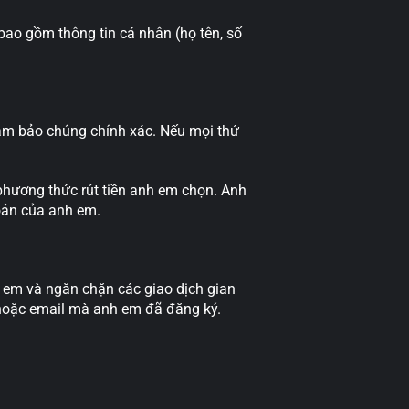
 bao gồm thông tin cá nhân (họ tên, số
à đảm bảo chúng chính xác. Nếu mọi thứ
 phương thức rút tiền anh em chọn. Anh
hoản của anh em.
 em và ngăn chặn các giao dịch gian
 hoặc email mà anh em đã đăng ký.