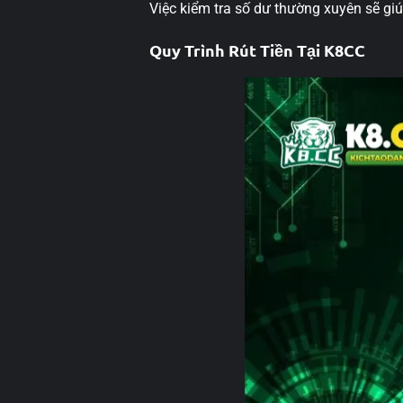
Việc kiểm tra số dư thường xuyên sẽ giú
Quy Trình Rút Tiền Tại K8CC