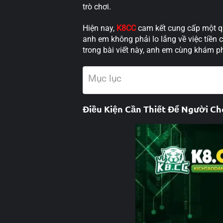
trò chơi.
Hiện nay,
K8CC
cam kết cung cấp một quy
anh em không phải lo lắng về việc tiền c
trong bài viết này, anh em cùng khám p
Mục lục
Điều Kiện Cần Thiết Để Người Ch