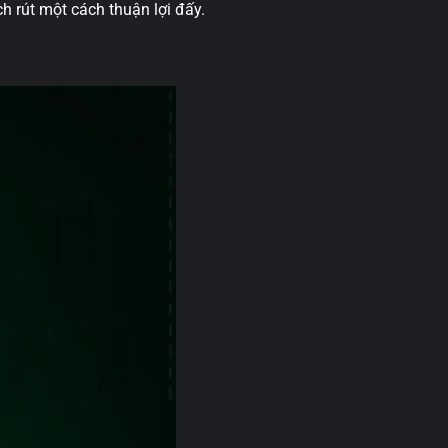
h rút một cách thuận lợi đấy.