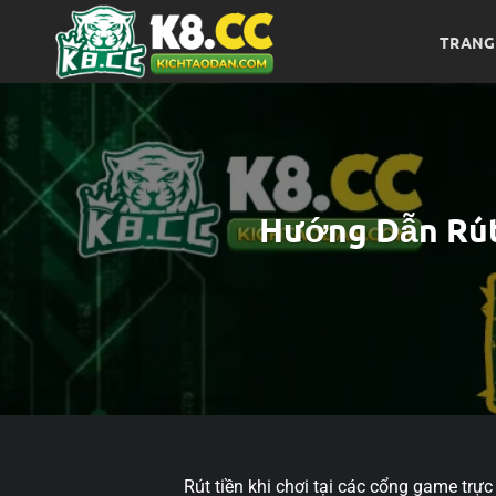
Chuyển
đến
TRANG
nội
dung
Hướng Dẫn Rút
Rút tiền khi chơi tại các cổng game trự