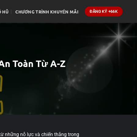
Ổ HŨ
CHƯƠNG TRÌNH KHUYẾN MÃI
ĐĂNG KÝ +66K
An Toàn Từ A-Z
 từ những nỗ lực và chiến thắng trong