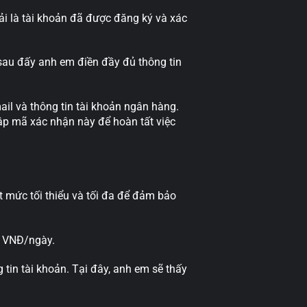
ải là tài khoản đã được đăng ký và xác
 sau đấy anh em điền đầy đủ thông tin
ail và thông tin tài khoản ngân hàng.
ập mã xác nhận này để hoàn tất việc
t mức tối thiểu và tối đa để đảm bảo
00 VNĐ/ngày.
tin tài khoản. Tại đây, anh em sẽ thấy