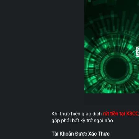
Khi thực hiện giao dịch
rút tiền tại K8CC
gặp phải bất kỳ trở ngại nào.
Tài Khoản Được Xác Thực