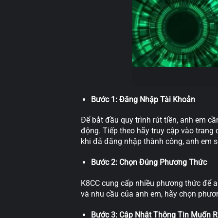
Bước 1: Đăng Nhập Tài Khoản
Để bắt đầu quy trình rút tiền, anh em 
động. Tiếp theo hãy truy cập vào trang
khi đã đăng nhập thành công, anh em sẽ
Bước 2: Chọn Đúng Phương Thức
K8CC cung cấp nhiều phương thức để anh
và nhu cầu của anh em, hãy chọn phươn
Bước 3: Cập Nhật Thông Tin Muốn R