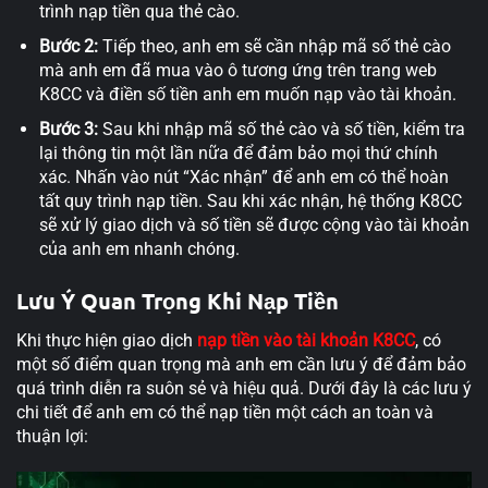
trình nạp tiền qua thẻ cào.
Bước 2:
Tiếp theo, anh em sẽ cần nhập mã số thẻ cào
mà anh em đã mua vào ô tương ứng trên trang web
K8CC và điền số tiền anh em muốn nạp vào tài khoản.
Bước 3:
Sau khi nhập mã số thẻ cào và số tiền, kiểm tra
lại thông tin một lần nữa để đảm bảo mọi thứ chính
xác. Nhấn vào nút “Xác nhận” để anh em có thể hoàn
tất quy trình nạp tiền. Sau khi xác nhận, hệ thống K8CC
sẽ xử lý giao dịch và số tiền sẽ được cộng vào tài khoản
của anh em nhanh chóng.
Lưu Ý Quan Trọng Khi Nạp Tiền
Khi thực hiện giao dịch
nạp tiền vào tài khoản K8CC
, có
một số điểm quan trọng mà anh em cần lưu ý để đảm bảo
quá trình diễn ra suôn sẻ và hiệu quả. Dưới đây là các lưu ý
chi tiết để anh em có thể nạp tiền một cách an toàn và
thuận lợi: