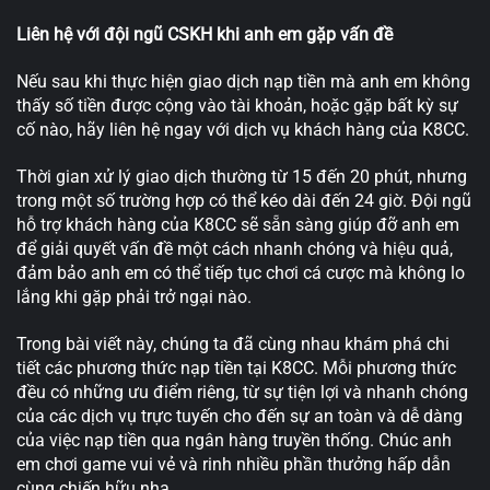
Liên hệ với đội ngũ CSKH khi anh em gặp vấn đề
Nếu sau khi thực hiện giao dịch nạp tiền mà anh em không
thấy số tiền được cộng vào tài khoản, hoặc gặp bất kỳ sự
cố nào, hãy liên hệ ngay với dịch vụ khách hàng của K8CC.
Thời gian xử lý giao dịch thường từ 15 đến 20 phút, nhưng
trong một số trường hợp có thể kéo dài đến 24 giờ. Đội ngũ
hỗ trợ khách hàng của K8CC sẽ sẵn sàng giúp đỡ anh em
để giải quyết vấn đề một cách nhanh chóng và hiệu quả,
đảm bảo anh em có thể tiếp tục chơi cá cược mà không lo
lắng khi gặp phải trở ngại nào.
Trong bài viết này, chúng ta đã cùng nhau khám phá chi
tiết các phương thức nạp tiền tại K8CC. Mỗi phương thức
đều có những ưu điểm riêng, từ sự tiện lợi và nhanh chóng
của các dịch vụ trực tuyến cho đến sự an toàn và dễ dàng
của việc nạp tiền qua ngân hàng truyền thống. Chúc anh
em chơi game vui vẻ và rinh nhiều phần thưởng hấp dẫn
cùng chiến hữu nha.