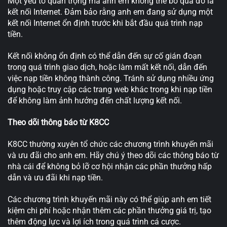
Một yếu tố quan trọng mà anh em không thể bỏ qua đó là
kết nối Internet. Đảm bảo rằng anh em đang sử dụng một
kết nối Internet ổn định trước khi bắt đầu quá trình nạp
tiền.
Kết nối không ổn định có thể dẫn đến sự cố gián đoạn
trong quá trình giao dịch, hoặc làm mất kết nối, dẫn đến
việc nạp tiền không thành công. Tránh sử dụng nhiều ứng
dụng hoặc truy cập các trang web khác trong khi nạp tiền
để không làm ảnh hưởng đến chất lượng kết nối.
Theo dõi thông báo từ K8CC
K8CC thường xuyên tổ chức các chương trình khuyến mãi
và ưu đãi cho anh em. Hãy chú ý theo dõi các thông báo từ
nhà cái để không bỏ lỡ cơ hội nhận các phần thưởng hấp
dẫn và ưu đãi khi nạp tiền.
Các chương trình khuyến mãi này có thể giúp anh em tiết
kiệm chi phí hoặc nhận thêm các phần thưởng giá trị, tạo
thêm động lực và lợi ích trong quá trình cá cược.