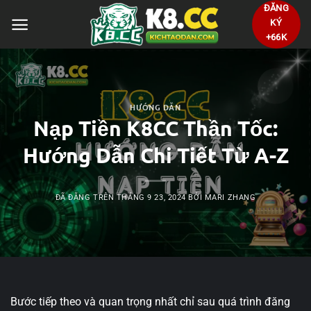
Chuyển
ĐĂNG
KÝ
đến
+66K
nội
dung
HƯỚNG DẪN
Nạp Tiền K8CC Thần Tốc:
Hướng Dẫn Chi Tiết Từ A-Z
ĐÃ ĐĂNG TRÊN
THÁNG 9 23, 2024
BỞI
MARI ZHANG
Bước tiếp theo và quan trọng nhất chỉ sau quá trình đăng