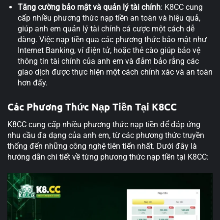
Tăng cường bảo mật và quản lý tài chính
: K8CC cung
cấp nhiều phương thức nạp tiền an toàn và hiệu quả,
giúp anh em quản lý tài chính cá cược một cách dễ
dàng. Việc nạp tiền qua các phương thức bảo mật như
Internet Banking, ví điện tử, hoặc thẻ cào giúp bảo vệ
thông tin tài chính của anh em và đảm bảo rằng các
giao dịch được thực hiện một cách chính xác và an toàn
hơn đấy.
Các Phương Thức Nạp Tiền Tại K8CC
K8CC cung cấp nhiều phương thức nạp tiền để đáp ứng
nhu cầu đa dạng của anh em, từ các phương thức truyền
thống đến những công nghệ tiên tiến nhất. Dưới đây là
hướng dẫn chi tiết về từng phương thức nạp tiền tại K8CC: