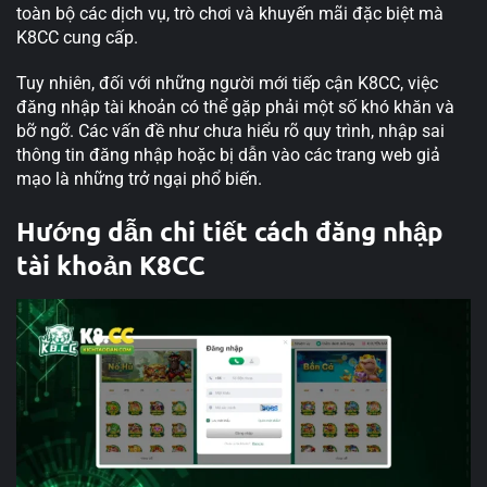
toàn bộ các dịch vụ, trò chơi và khuyến mãi đặc biệt mà
K8CC cung cấp.
Tuy nhiên, đối với những người mới tiếp cận K8CC, việc
đăng nhập tài khoản có thể gặp phải một số khó khăn và
bỡ ngỡ. Các vấn đề như chưa hiểu rõ quy trình, nhập sai
thông tin đăng nhập hoặc bị dẫn vào các trang web giả
mạo là những trở ngại phổ biến.
Hướng dẫn chi tiết cách đăng nhập
tài khoản K8CC