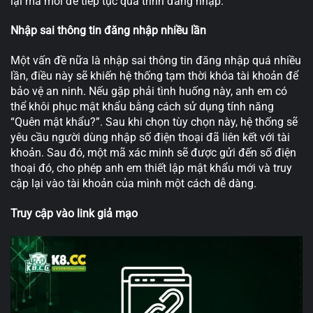
lại mã mới để tiếp tục quá trình đăng nhập.
Nhập sai thông tin đăng nhập nhiều lần
Một vấn đề nữa là nhập sai thông tin đăng nhập quá nhiều
lần, điều này sẽ khiến hệ thống tạm thời khóa tài khoản để
bảo vệ an ninh. Nếu gặp phải tình huống này, anh em có
thể khôi phục mật khẩu bằng cách sử dụng tính năng
“Quên mật khẩu?”. Sau khi chọn tùy chọn này, hệ thống sẽ
yêu cầu người dùng nhập số điện thoại đã liên kết với tài
khoản. Sau đó, một mã xác minh sẽ được gửi đến số điện
thoại đó, cho phép anh em thiết lập mật khẩu mới và truy
cập lại vào tài khoản của mình một cách dễ dàng.
Truy cập vào link giả mạo