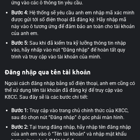
ứng vào các ô thông tin yêu cầu.
Bước 4:
Hệ thống sẽ yêu cầu anh em nhập mã xác minh
được gửi tới số điện thoại đã đăng ký. Hãy nhập mã
này vào ô tương ứng để đảm bảo an toàn cho tài khoản
của anh em.
Bước 5:
Sau khi đã kiểm tra kỹ lưỡng thông tin nhập
vào, hãy nhấp vào nút “Đăng nhập” để hoàn tất quy
trình và truy cập vào tài khoản của mình.
Đăng nhập qua tên tài khoản
Ngoài cách đăng nhập bằng số điện thoại, anh em cũng có
thể sử dụng tên tài khoản đã đăng ký để truy cập vào
K8CC. Sau đây sẽ là các bước chi tiết:
Bước 1:
Truy cập vào trang chủ chính thức của K8CC,
sau đó chọn nút “Đăng nhập” ở góc phải màn hình.
Bước 2:
Tại trang đăng nhập, hãy nhập tên đăng nhập
của anh em vào ô “Tên tài khoản” và nhập mật khẩu