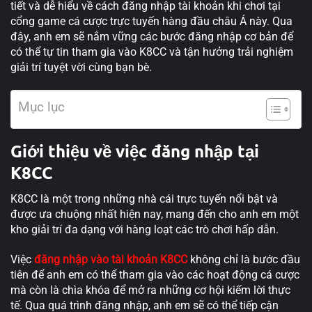
tiết và dễ hiểu về cách đăng nhập tài khoản khi chơi tại
cổng game cá cược trực tuyến hàng đầu châu Á này. Qua
đây, anh em sẽ nắm vững các bước đăng nhập cơ bản để
có thể tự tin tham gia vào K8CC và tận hưởng trải nghiệm
giải trí tuyệt vời cùng bạn bè.
Mục lục
Giới thiệu về việc đăng nhập tại
K8CC
K8CC là một trong những nhà cái trực tuyến nổi bật và
được ưa chuộng nhất hiện nay, mang đến cho anh em một
kho giải trí đa dạng với hàng loạt các trò chơi hấp dẫn.
Việc
đăng nhập vào tài khoản K8CC
không chỉ là bước đầu
tiên để anh em có thể tham gia vào các hoạt động cá cược
mà còn là chìa khóa để mở ra những cơ hội kiếm lời thực
tế. Qua quá trình đăng nhập, anh em sẽ có thể tiếp cận