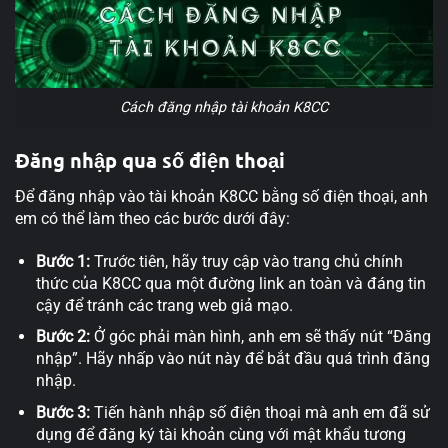
Cách đăng nhập tài khoản K8CC
Đăng nhập qua số điện thoại
Để đăng nhập vào tài khoản K8CC bằng số điện thoại, anh
em có thể làm theo các bước dưới đây:
Bước 1:
Trước tiên, hãy truy cập vào trang chủ chính
thức của K8CC qua một đường link an toàn và đáng tin
cậy để tránh các trang web giả mạo.
Bước 2:
Ở góc phải màn hình, anh em sẽ thấy nút “Đăng
nhập”. Hãy nhấp vào nút này để bắt đầu quá trình đăng
nhập.
Bước 3:
Tiến hành nhập số điện thoại mà anh em đã sử
dụng để đăng ký tài khoản cùng với mật khẩu tương