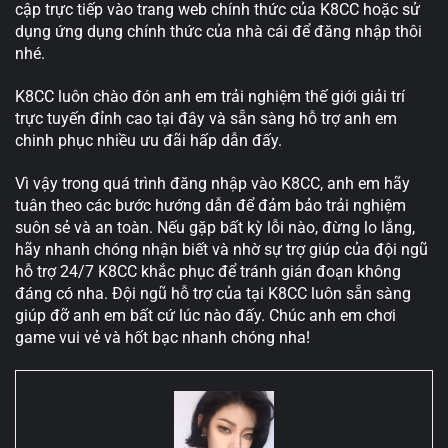
cập trực tiếp vào trang web chính thức của K8CC hoặc sử
dụng ứng dụng chính thức của nhà cái để đăng nhập thôi
nhé.
K8CC luôn chào đón anh em trải nghiệm thế giới giải trí
trực tuyến đỉnh cao tại đây và sẵn sàng hỗ trợ anh em
chinh phục nhiều ưu đãi hấp dẫn đấy.
Vì vậy trong quá trình đăng nhập vào K8CC, anh em hãy
tuân theo các bước hướng dẫn để đảm bảo trải nghiệm
suôn sẻ và an toàn. Nếu gặp bất kỳ lỗi nào, đừng lo lắng,
hãy nhanh chóng nhận biết và nhờ sự trợ giúp của đội ngũ
hỗ trợ 24/7 K8CC khắc phục để tránh gián đoạn không
đáng có nha. Đội ngũ hỗ trợ của tại K8CC luôn sẵn sàng
giúp đỡ anh em bất cứ lúc nào đấy. Chúc anh em chơi
game vui vẻ và hốt bạc nhanh chóng nha!