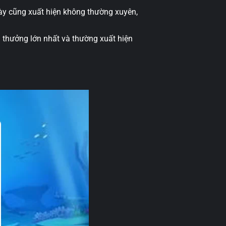
này cũng xuất hiện không thường xuyên,
n thưởng lớn nhất và thường xuất hiện