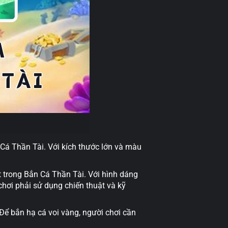
 Cá Thần Tài. Với kích thước lớn và màu
 trong Bắn Cá Thần Tài. Với hình dáng
hơi phải sử dụng chiến thuật và kỹ
 Để bắn hạ cá voi vàng, người chơi cần