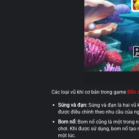
Các loại vũ khí cơ bản trong game
Bắn 
Súng và đạn:
Súng và đạn là hai vũ 
được điều chỉnh theo nhu cầu của ng
Bom nổ:
Bom nổ cũng là một trong nh
chơi. Khi được sử dụng, bom nổ tạo r
một lúc.