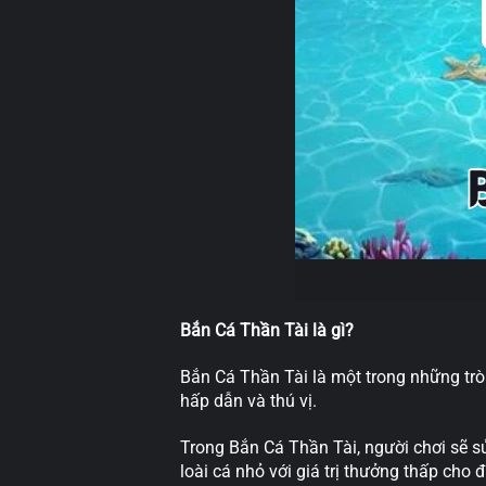
Bắn Cá Thần Tài là gì?
Bắn Cá Thần Tài là một trong những trò 
hấp dẫn và thú vị.
Trong Bắn Cá Thần Tài, người chơi sẽ sử
loài cá nhỏ với giá trị thưởng thấp cho