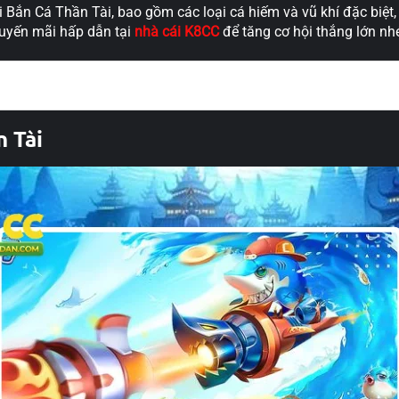
ơi Bắn Cá Thần Tài, bao gồm các loại cá hiếm và vũ khí đặc biệ
uyến mãi hấp dẫn tại
nhà cái K8CC
để tăng cơ hội thắng lớn nh
n Tài