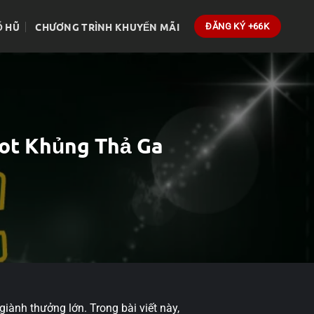
Ổ HŨ
CHƯƠNG TRÌNH KHUYẾN MÃI
ĐĂNG KÝ +66K
pot Khủng Thả Ga
ành thưởng lớn. Trong bài viết này,