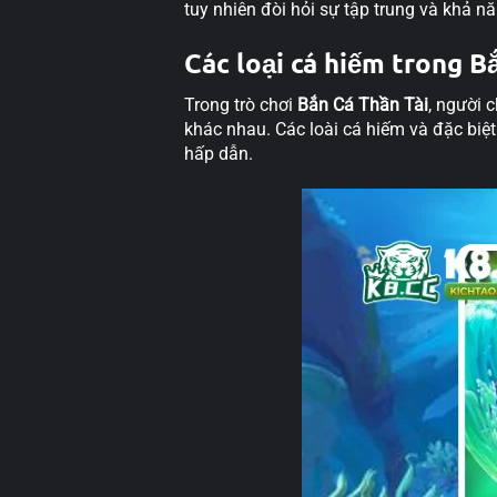
tuy nhiên đòi hỏi sự tập trung và khả n
Các loại cá hiếm trong B
Trong trò chơi
Bắn Cá Thần Tài
, người 
khác nhau. Các loài cá hiếm và đặc biệt
hấp dẫn.