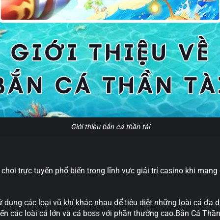
Giới thiệu bắn cá thần tài
chơi trực tuyến phổ biến trong lĩnh vực giải trí casino khi man
 dụng các loại vũ khí khác nhau để tiêu diệt những loài cá đa 
 đến các loài cá lớn và cá boss với phần thưởng cao.Bắn Cá Thầ