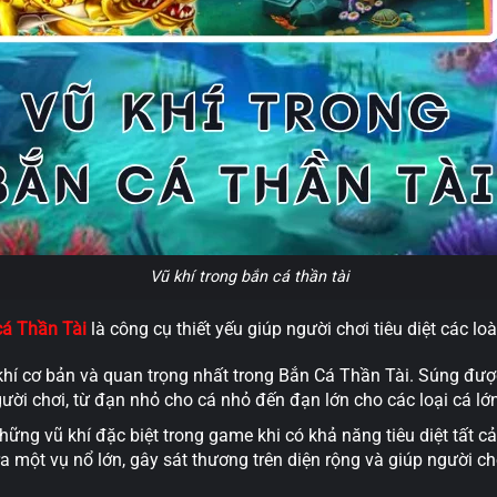
Vũ khí trong bắn cá thần tài
cá Thần Tài
là công cụ thiết yếu giúp người chơi tiêu diệt các l
khí cơ bản và quan trọng nhất trong Bắn Cá Thần Tài. Súng đượ
ười chơi, từ đạn nhỏ cho cá nhỏ đến đạn lớn cho các loại cá lớ
ững vũ khí đặc biệt trong game khi có khả năng tiêu diệt tất cả
a một vụ nổ lớn, gây sát thương trên diện rộng và giúp người c