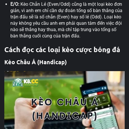
E/O:
Kèo Chẵn Lẻ (Even/Odd) cũng là một loại kèo đơn
giản, vì anh em chỉ cần dự đoán tổng số bàn thắng của
trận đấu sẽ là số chẵn (Even) hay số lẻ (Odd). Loại kèo
này không yêu cầu anh em phải quan tâm đến việc đội
nào sẽ thắng hay thua, mà chỉ tập trung vào tổng số
bàn thắng cuối cùng của trận đấu.
Cách đọc các loại kèo cược bóng đá
Kèo Châu Á (Handicap)