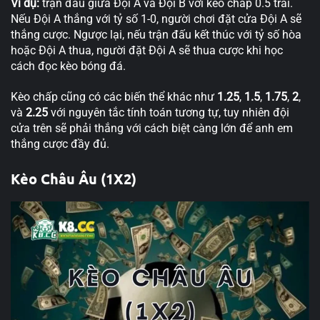
Ví dụ:
trận đấu giữa Đội A và Đội B với kèo chấp 0.5 trái.
Nếu Đội A thắng với tỷ số 1-0, người chơi đặt cửa Đội A sẽ
thắng cược. Ngược lại, nếu trận đấu kết thúc với tỷ số hòa
hoặc Đội A thua, người đặt Đội A sẽ thua cược khi học
cách đọc kèo bóng đá.
Kèo chấp cũng có các biến thể khác như
1.25
,
1.5
,
1.75
,
2
,
và
2.25
với nguyên tắc tính toán tương tự, tuy nhiên đội
cửa trên sẽ phải thắng với cách biệt càng lớn để anh em
thắng cược đầy đủ.
Kèo Châu Âu (1X2)