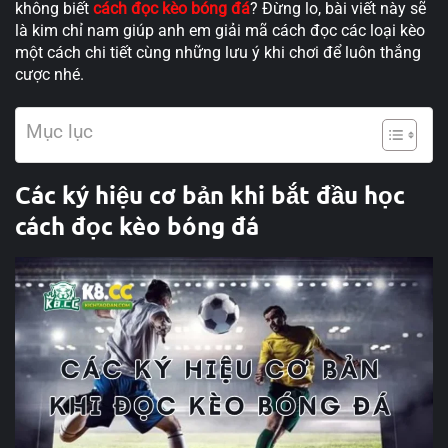
không biết
cách đọc kèo bóng đá
? Đừng lo, bài viết này sẽ
là kim chỉ nam giúp anh em giải mã cách đọc các loại kèo
một cách chi tiết cùng những lưu ý khi chơi để luôn thắng
cược nhé.
Mục lục
Các ký hiệu cơ bản khi bắt đầu học
cách đọc kèo bóng đá