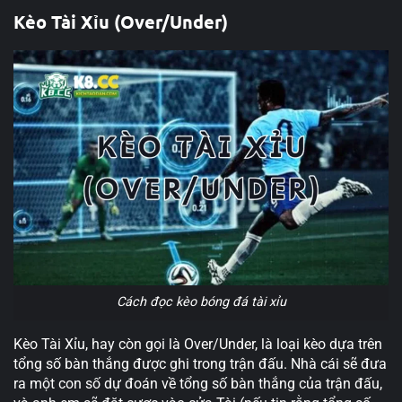
Kèo Tài Xỉu (Over/Under)
Cách đọc kèo bóng đá tài xỉu
Kèo Tài Xỉu, hay còn gọi là Over/Under, là loại kèo dựa trên
tổng số bàn thắng được ghi trong trận đấu. Nhà cái sẽ đưa
ra một con số dự đoán về tổng số bàn thắng của trận đấu,