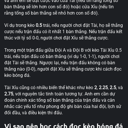
và anh em sẽ đặt cược vào cửa Tài (nếu tin rằng tổng số
bàn thắng sẽ lớn hơn con số đó) hoặc cửa Xỉu (nếu tin
rằng tổng số bàn thắng sẽ nhỏ hơn con số đó).
Ví dụ trong kèo
0.5
trái, nếu người chơi đặt Tài, họ sẽ thắng
cược nếu trận đấu có ít nhất 1 bàn thắng. Nếu trận đấu kết
thúc với tỷ số 0-0, người chơi đặt Xỉu sẽ thắng cược.
Trong một trận đấu giữa Đội A và Đội B với kèo Tài Xỉu 0.5
trái, nếu trận đấu có bàn thắng (ví dụ 1-0, 1-1), người chơi
đặt Tài sẽ thắng. Ngược lại, nếu trận đấu không có bàn
thắng nào (0-0), người đặt Xỉu sẽ thắng cược khi cách đọc
kèo bóng đá.
Tài Xỉu cũng có nhiều biến thể khác như kèo
2
,
2.25
,
2.5
, và
2.75
, với nguyên tắc tính toán tương tự. Anh em cần dự
đoán chính xác tổng số bàn thắng của trận đấu và cân
nhắc các yếu tố như phong độ ghi bàn của hai đội, lịch sử
đối đầu, và điều kiện thi đấu.
Vì sao nên học cách đọc kèo bóng đá