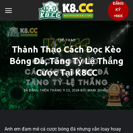
Chuyển
ĐĂNG
KÝ
đến
+66K
nội
dung
THỂ THAO
Thành Thạo Cách Đọc Kèo
Bóng Đá, Tăng Tỷ Lệ Thắng
Cược Tại K8CC
ĐÃ ĐĂNG TRÊN
THÁNG 9 23, 2024
BỞI
MARI ZHANG
Anh em đam mê cá cược bóng đá nhưng vẫn loay hoay