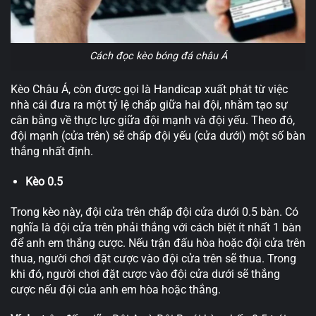
Cách đọc kèo bóng đá châu Á
Kèo Châu Á, còn được gọi là Handicap xuất phát từ việc
nhà cái đưa ra một tỷ lệ chấp giữa hai đội, nhằm tạo sự
cân bằng về thực lực giữa đội mạnh và đội yếu. Theo đó,
đội mạnh (cửa trên) sẽ chấp đội yếu (cửa dưới) một số bàn
thắng nhất định.
Kèo 0.5
Trong kèo này, đội cửa trên chấp đội cửa dưới 0.5 bàn. Có
nghĩa là đội cửa trên phải thắng với cách biệt ít nhất 1 bàn
để anh em thắng cược. Nếu trận đấu hòa hoặc đội cửa trên
thua, người chơi đặt cược vào đội cửa trên sẽ thua. Trong
khi đó, người chơi đặt cược vào đội cửa dưới sẽ thắng
cược nếu đội của anh em hòa hoặc thắng.