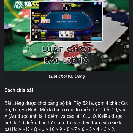
Luật chơi bài Liêng
Cách chia bài
Bài Liêng được chơi bằng bộ bài Tây 52 lá, gồm 4 chất: Cơ,
Rô, Tép, và Bích. Mỗi lá bài có giá trị điểm từ 1 đến 10, với
A (Át) được tính là 1 điểm, và các lá 10, J, Q, K đều được
tính là 10 điểm. Thứ tự giá trị từ cao đến thấp của các lá
bài là: A > K > Q > J > 10 > 9 > 8 > 7 > 6 > 5 > 4 > 3 > 2.