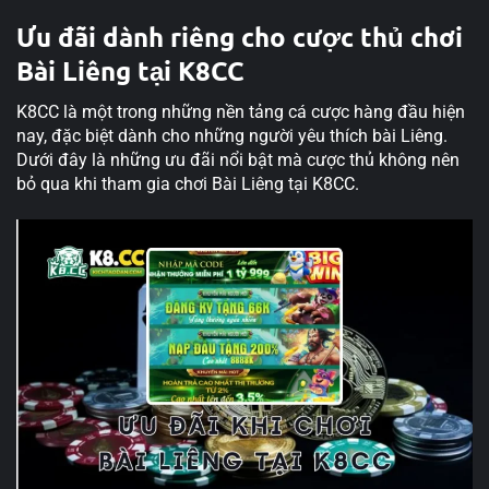
Ưu đãi dành riêng cho cược thủ chơi
Bài Liêng tại K8CC
K8CC là một trong những nền tảng cá cược hàng đầu hiện
nay, đặc biệt dành cho những người yêu thích bài Liêng.
Dưới đây là những ưu đãi nổi bật mà cược thủ không nên
bỏ qua khi tham gia chơi Bài Liêng tại K8CC.