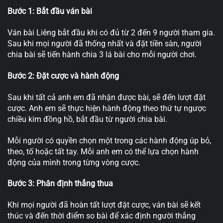
Bước 1: Bắt đầu ván bài
Ván bài Liêng bắt đầu khi có đủ từ 2 đến 9 người tham gia.
Sau khi mọi người đã thống nhất và đặt tiền sàn, người
chia bài sẽ tiến hành chia 3 lá bài cho mỗi người chơi.
Bước 2: Đặt cược và hành động
Sau khi tất cả anh em đã nhận được bài, sẽ đến lượt đặt
cược. Anh em sẽ thực hiện hành động theo thứ tự ngược
chiều kim đồng hồ, bắt đầu từ người chia bài.
Mỗi người có quyền chọn một trong các hành động úp bỏ,
theo, tố hoặc tất tay. Mỗi anh em có thể lựa chọn hành
động của mình trong từng vòng cược.
Bước 3: Phân định thắng thua
Khi mọi người đã hoàn tất lượt đặt cược, ván bài sẽ kết
thúc và đến thời điểm so bài để xác định người thắng