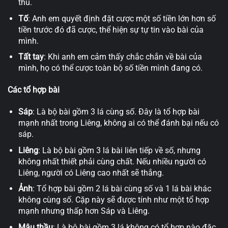
thủ.
Tố
: Anh em quyết định đặt cược một số tiền lớn hơn số
tiền trước đó đã cược, thể hiện sự tự tin vào bài của
mình.
Tất tay
: Khi anh em cảm thấy chắc chắn về bài của
mình, họ có thể cược toàn bộ số tiền mình đang có.
Các tổ hợp bài
Sáp
: Là bộ bài gồm 3 lá cùng số. Đây là tổ hợp bài
mạnh nhất trong Liêng, không ai có thể đánh bại nếu có
sáp.
Liêng
: Là bộ bài gồm 3 lá bài liên tiếp về số, nhưng
không nhất thiết phải cùng chất. Nếu nhiều người có
Liêng, người có Liêng cao nhất sẽ thắng.
Ảnh
: Tổ hợp bài gồm 2 lá bài cùng số và 1 lá bài khác
không cùng số. Cặp này sẽ được tính như một tổ hợp
mạnh nhưng thấp hơn Sáp và Liêng.
Mậu thầu
: Là bộ bài gồm 3 lá không có tổ hợp nào đặc